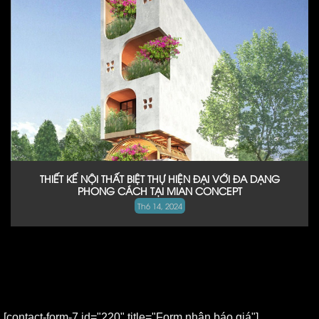
THIẾT KẾ NỘI THẤT BIỆT THỰ HIỆN ĐẠI VỚI ĐA DẠNG
PHONG CÁCH TẠI MIAN CONCEPT
Th6 14, 2024
[contact-form-7 id="220" title="Form nhận báo giá"]