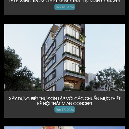
TỶ LỆ VÀNG TRONG THIẾT KẾ NỘI THẤT TẠI MIAN CONCEPT
Th6 18, 2024
XÂY DỰNG BIỆT THỰ ĐƠN LẬP VỚI CÁC CHUẨN MỰC THIẾT
KẾ NỘI THẤT MIAN CONCEPT
Th6 17, 2024