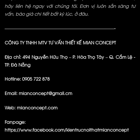
hãy liên hệ ngay với chúng tôi. Đơn vị luôn sẵn sàng tư
vấn, báo giá chi tiết bất kỳ lúc, ở đâu.
—————————————————————————-
CÔNG TY TNHH MTV TƯ VẤN THIẾT KẾ MIAN CONCEPT
Địa chỉ: 494 Nguyễn Hữu Thọ – P. Hòa Thọ Tây – Q. Cẩm Lệ -
TP. Đà Nẵng
Hotline: 0905 722 878
Email: mianconcept@gmail.cm
Web:
mianconcept.com
Fanpage:
https://www.facebook.com/kientrucnoithatmianconcept