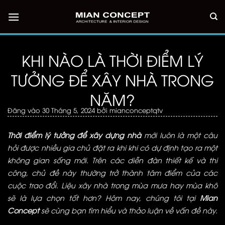
Bỏ
qua
nội
dung
KHI NÀO LÀ THỜI ĐIỂM LÝ
TƯỞNG ĐỂ XÂY NHÀ TRONG
NĂM?
Đăng vào
30 Tháng 5, 2024
bởi
mianconceptqtv
Thời điểm lý tưởng để xây dựng nhà
mới luôn là một câu
hỏi được nhiều gia chủ đặt ra khi khi có dự định tạo ra một
không gian sống mới. Trên các diễn đàn thiết kế và thi
công, chủ đề này thường trở thành tâm điểm của các
cuộc trao đổi. Liệu xây nhà trong mùa mưa hay mùa khô
sẽ là lựa chọn tốt hơn? Hôm nay, chúng tôi tại
Mian
Concept
sẽ cùng bạn tìm hiểu và thảo luận về vấn đề này.