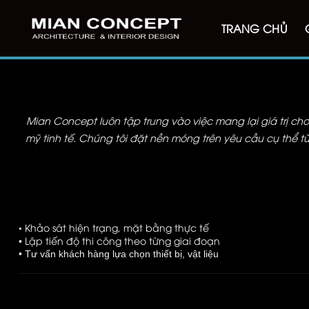
Bỏ
qua
TRANG CHỦ
nội
dung
Mian Concept luôn tập trung vào việc mang lại giá trị ch
mỹ tinh tế. Chúng tôi đặt nền móng trên yêu cầu cụ thể từ
• Khảo sát hiện trạng, mặt bằng thực tế
Lập tiến độ thi công theo từng giai đoạn
•
• Tư vấn khách hàng lựa chọn thiết bị, vật liệu