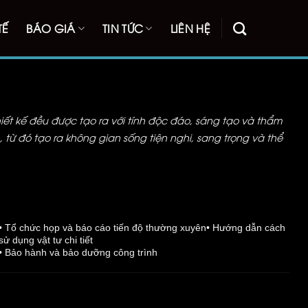
TẾ
BÁO GIÁ
TIN TỨC
LIÊN HỆ
iết kế đều được tạo ra với tính độc đáo, sáng tạo và thẩm
 từ đó tạo ra không gian sống tiện nghi, sang trọng và thể
• Tổ chức họp và báo cáo tiến độ thường xuyên• Hướng dẫn cách
sử dụng vật tư chi tiết
• Bảo hành và bảo dưỡng công trình