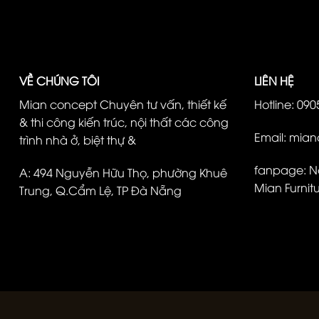
VỀ CHÚNG TÔI
LIÊN HỆ
Mian concept Chuyên tư vấn, thiết kế
Hotline: 09
& thi công kiến trúc, nội thất các công
Email: mia
trình nhà ở, biệt thự &
fanpage:
Nộ
A: 494 Nguyễn Hữu Thọ, phường Khuê
Mian Furnit
Trung, Q.Cẩm Lệ, TP Đà Nẵng