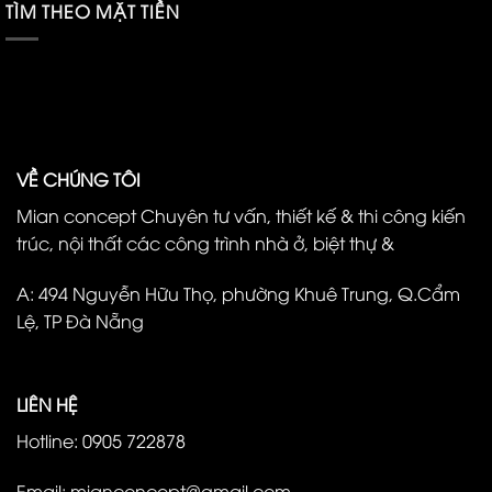
TÌM THEO MẶT TIỀN
VỀ CHÚNG TÔI
Mian concept Chuyên tư vấn, thiết kế & thi công kiến
trúc, nội thất các công trình nhà ở, biệt thự &
A: 494 Nguyễn Hữu Thọ, phường Khuê Trung, Q.Cẩm
Lệ, TP Đà Nẵng
LIÊN HỆ
Hotline: 0905 722878
Email: mianconcept@gmail.com