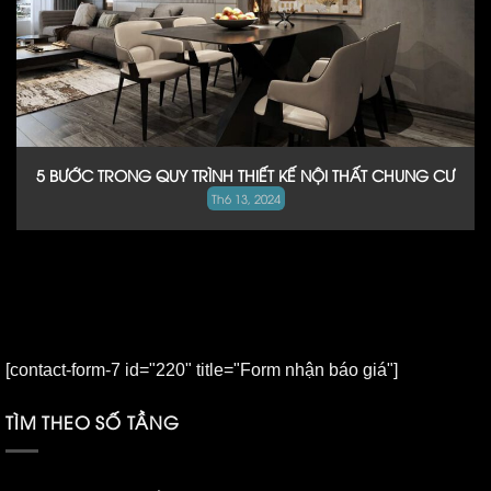
5 BƯỚC TRONG QUY TRÌNH THIẾT KẾ NỘI THẤT CHUNG CƯ
Th6 13, 2024
[contact-form-7 id="220" title="Form nhận báo giá"]
TÌM THEO SỐ TẦNG