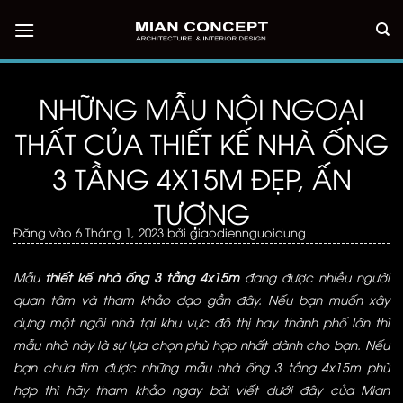
Bỏ
qua
nội
dung
NHỮNG MẪU NỘI NGOẠI
THẤT CỦA THIẾT KẾ NHÀ ỐNG
3 TẦNG 4X15M ĐẸP, ẤN
TƯỢNG
Đăng vào
6 Tháng 1, 2023
bởi
giaodiennguoidung
Mẫu
thiết kế nhà ống 3 tầng 4x15m
đang được nhiều người
quan tâm và tham khảo dạo gần đây. Nếu bạn muốn xây
dựng một ngôi nhà tại khu vực đô thị hay thành phố lớn thì
mẫu nhà này là sự lựa chọn phù hợp nhất dành cho bạn. Nếu
bạn chưa tìm được những mẫu nhà ống 3 tầng 4x15m phù
hợp thì hãy tham khảo ngay bài viết dưới đây của
Mian