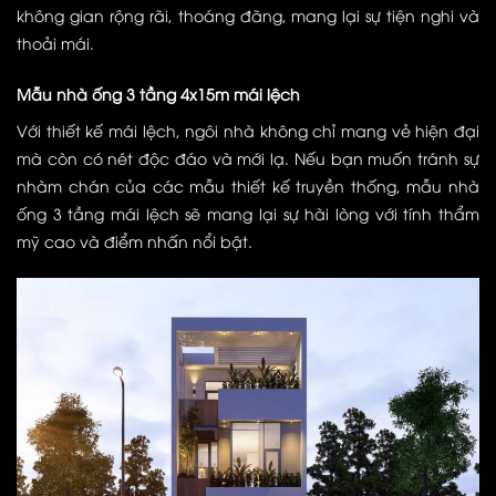
không gian rộng rãi, thoáng đãng, mang lại sự tiện nghi và
thoải mái.
Mẫu nhà ống 3 tầng 4x15m mái lệch
Với thiết kế mái lệch, ngôi nhà không chỉ mang vẻ hiện đại
mà còn có nét độc đáo và mới lạ. Nếu bạn muốn tránh sự
nhàm chán của các mẫu thiết kế truyền thống, mẫu nhà
ống 3 tầng mái lệch sẽ mang lại sự hài lòng với tính thẩm
mỹ cao và điểm nhấn nổi bật.