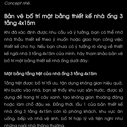
Concept
nhé.
Bản vẽ bố trí mặt bằng thiết kế nhà ống 3
tầng 4x15m
Khi đã xác định được nhu cầu và ý tưởng, bạn có thể nhờ
nhà thầu thiết kế theo ý muốn hoặc giao trọn công việc
thiết kế cho họ. Nếu bạn chưa có ý tưởng rõ ràng về thiết
kế ngôi nhà 3 tầng 4x15m của mình, hãy tham khảo bản vẽ
bố trí mặt bằng thiết kế nhà ống dưới đây:
Mặt bằng tầng trệt của nhà ống 3 tầng 4x15m
Tầng trệt được bố trí tối ưu, tận dụng không gian hiệu quả.
Khi bước vào nhà, bạn sẽ thấy khu vực sân trước, được sử
dụng để trang trí cây xanh, tạo không gian thoáng đãng
hoặc làm chỗ đậu xe. Đồng thời, lầu 1 của bản thiết kế
nhà ống 3 tầng 4x15m còn là phòng khách, khu vực ăn
uống, bếp và nhà vệ sinh, bố trí hợp lý và tiện nghi như
những ngôi nhà thông thường.