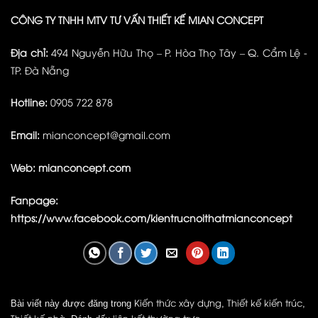
CÔNG TY TNHH MTV TƯ VẤN THIẾT KẾ MIAN CONCEPT
Địa chỉ:
494 Nguyễn Hữu Thọ – P. Hòa Thọ Tây – Q. Cẩm Lệ -
TP. Đà Nẵng
Hotline:
0905 722 878
Email:
mianconcept@gmail.com
Web:
mianconcept.com
Fanpage:
https://www.facebook.com/kientrucnoithatmianconcept
Kiến thức xây dựng
Thiết kế kiến trúc
Bài viết này được đăng trong
,
,