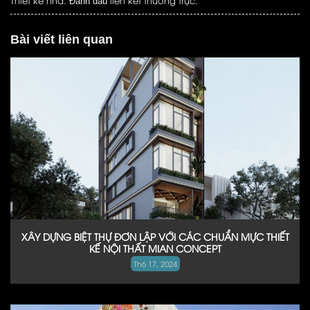
Thiết kế nhà
liên kết thường trực
. Đánh dấu
.
Bài viết liên quan
XÂY DỰNG BIỆT THỰ ĐƠN LẬP VỚI CÁC CHUẨN MỰC THIẾT
KẾ NỘI THẤT MIAN CONCEPT
Th6 17, 2024