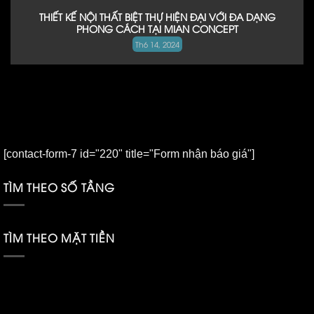
THIẾT KẾ NỘI THẤT BIỆT THỰ HIỆN ĐẠI VỚI ĐA DẠNG
PHONG CÁCH TẠI MIAN CONCEPT
Th6 14, 2024
[contact-form-7 id="220" title="Form nhận báo giá"]
TÌM THEO SỐ TẦNG
TÌM THEO MẶT TIỀN