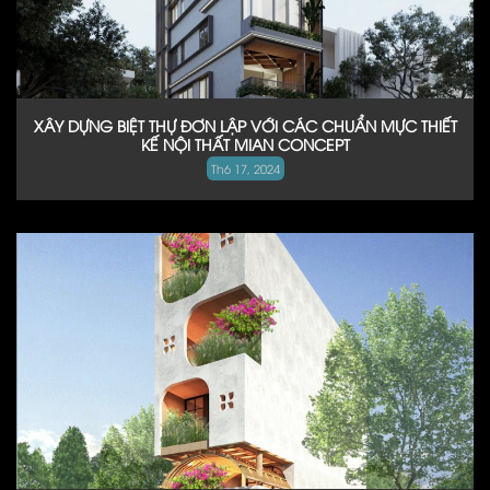
XÂY DỰNG BIỆT THỰ ĐƠN LẬP VỚI CÁC CHUẨN MỰC THIẾT
KẾ NỘI THẤT MIAN CONCEPT
Th6 17, 2024