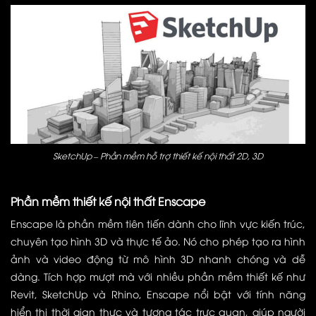
SketchUp – Phần mềm hỗ trợ thiết kế nội thất 2D, 3D
Phần mềm thiết kế nội thất Enscape
Enscape là phần mềm tiên tiến dành cho lĩnh vực kiến trúc,
chuyên tạo hình 3D và thực tế ảo. Nó cho phép tạo ra hình
ảnh và video động từ mô hình 3D nhanh chóng và dễ
dàng. Tích hợp mượt mà với nhiều phần mềm thiết kế như
Revit, SketchUp và Rhino, Enscape nổi bật với tính năng
hiển thị thời gian thực và tương tác trực quan, giúp người