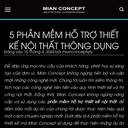
Bỏ
qua
nội
dung
5 PHẦN MỀM HỖ TRỢ THIẾT
KẾ NỘI THẤT THÔNG DỤNG
Đăng vào
15 Tháng 4, 2024
bởi
mianconceptqtv
Để đáp ứng mọi nhu cầu của khách hàng, phát huy sự sáng
tạo của đơn vị, Mian Concept không ngừng tiến bộ và cập
nhật những công nghệ mới. Chúng tôi luôn tìm kiếm thông tin,
tích hợp các công nghệ tiên tiến vào quy trình thiết kế và thi
công nội thất. Đồng thời,
Mian Concept
không ngừng nâng
cấp và sử dụng các
phần mềm hỗ trợ thiết kế nội thất
để
đảm bảo mỗi dự án của chúng tôi được thực hiện hiệu quả
một cách chuyên nghiệp nhất. Dưới đây là 6 phần mềm hỗ trợ
thiết kế mà Mian Concept sử dụng để thực hiện những dự án