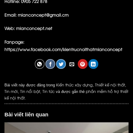
Hotline: 0905 722 878
Email: mianconcept@gmail.cm
Web:
mianconcept.net
Fanpage:
https://www.facebook.com/kientrucnoithatmianconcept
Kiến thức xây dựng
Thiết kế nội thất
Bài viết này được đăng trong
,
,
Tin mới
Tin nổi bật
Tin tức
phần mềm hỗ trợ thiết
,
,
và được gắn thẻ
kế nội thất
.
Bài viết liên quan