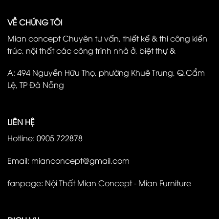
VỀ CHÚNG TÔI
Mian concept Chuyên tư vấn, thiết kế & thi công kiến
trúc, nội thất các công trình nhà ở, biệt thự &
A: 494 Nguyễn Hữu Thọ, phường Khuê Trung, Q.Cẩm
Lệ, TP Đà Nẵng
LIÊN HỆ
Hotline: 0905 722878
Email: mianconcept@gmail.com
fanpage:
Nội Thất Mian Concept - Mian Furniture