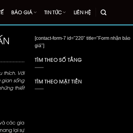
TẾ
BÁO GIÁ
TIN TỨC
LIÊN HỆ
ẤN
[contact-form-7 id="220" title="Form nhận báo
giá"]
TÌM THEO SỐ TẦNG
 thích. Với
g gian sống
TÌM THEO MẶT TIỀN
những thiết
và các gia
mang lại sự