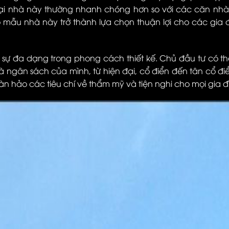
loại nhà này thường nhanh chóng hơn so với các căn nhà
cho mẫu nhà này trở thành lựa chọn thuận lợi cho các gia 
t sự đa dạng trong phong cách thiết kế. Chủ đầu tư có t
 ngân sách của mình, từ hiện đại, cổ điển đến tân cổ đi
hảo các tiêu chí về thẩm mỹ và tiện nghi cho mọi gia đ