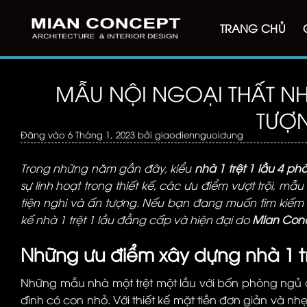
Bỏ
qua
TRANG CHỦ
nội
dung
MẪU NỘI NGOẠI THẤT NH
TƯỢ
Đăng vào
6 Tháng 1, 2023
bởi
giaodiennguoidung
Trong những năm gần đây, kiểu
nhà 1 trệt 1 lầu 4 p
sự linh hoạt trong thiết kế, các ưu điểm vượt trội, 
tiện nghi và ấn tượng. Nếu bạn đang muốn tìm kiếm ý
kế nhà 1 trệt 1 lầu đẳng cấp và hiện đại do
Mian Con
Những ưu điểm xây dựng nhà 1 tr
Những mẫu nhà một trệt một lầu với bốn phòng ngủ đ
đình có con nhỏ. Với thiết kế mặt tiền đơn giản và 