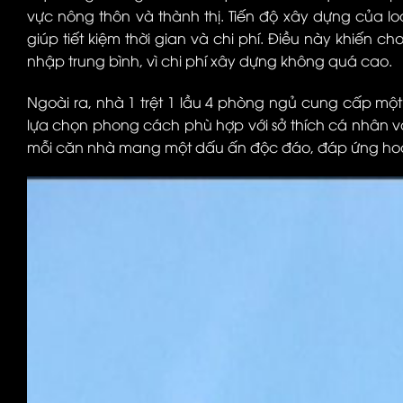
vực nông thôn và thành thị. Tiến độ xây dựng của 
giúp tiết kiệm thời gian và chi phí. Điều này khiến 
nhập trung bình, vì chi phí xây dựng không quá cao.
Ngoài ra, nhà 1 trệt 1 lầu 4 phòng ngủ cung cấp mộ
lựa chọn phong cách phù hợp với sở thích cá nhân và
mỗi căn nhà mang một dấu ấn độc đáo, đáp ứng hoàn 