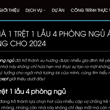
GIỚI THIỆU
DỊCH VỤ
DỰ ÁN
CÔNG TRÌNH THỰC 
À 1 TRỆT 1 LẦU 4 PHÒNG NGỦ 
NG CHO 2024
hòng ngủ
đã trở thành xu hướng được nhiều gia đình trẻ yêu
mẫu nhà này không chỉ hứa hẹn mà thực sự tạo ra một khôn
 tưởng cho ngôi nhà tương lai của mình, cùng tìm hiểu 
cept
giới thiệu dưới đây!
ệt 1 lầu 4 phòng ngủ
ang trở thành lựa chọn hot của nhiều cặp vợ chồng trẻ 
nhẹ nhàng, những căn nhà này không chỉ đẹp mắt mà còn 