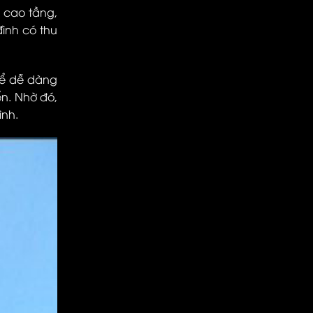
 cao tầng,
đình có thu
hể dễ dàng
ển. Nhờ đó,
ình.