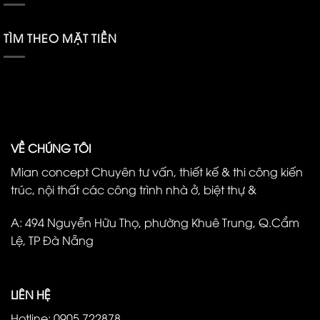
TÌM THEO MẶT TIỀN
VỀ CHÚNG TÔI
Mian concept Chuyên tư vấn, thiết kế & thi công kiến
trúc, nội thất các công trình nhà ở, biệt thự &
A: 494 Nguyễn Hữu Thọ, phường Khuê Trung, Q.Cẩm
Lệ, TP Đà Nẵng
LIÊN HỆ
Hotline: 0905 722878