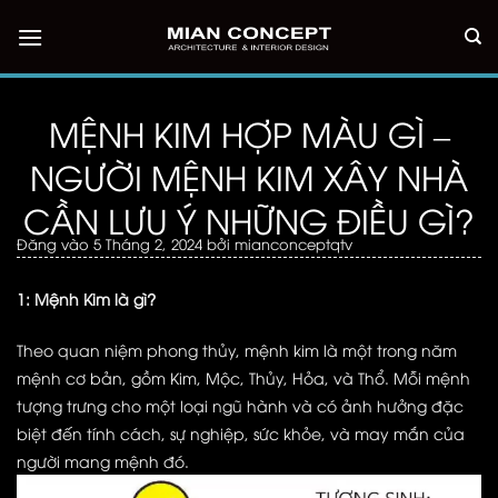
Bỏ
qua
nội
dung
MỆNH KIM HỢP MÀU GÌ –
NGƯỜI MỆNH KIM XÂY NHÀ
CẦN LƯU Ý NHỮNG ĐIỀU GÌ?
Đăng vào
5 Tháng 2, 2024
bởi
mianconceptqtv
1: Mệnh Kim là gì?
Theo quan niệm phong thủy, mệnh kim là một trong năm
mệnh cơ bản, gồm Kim, Mộc, Thủy, Hỏa, và Thổ. Mỗi mệnh
tượng trưng cho một loại ngũ hành và có ảnh hưởng đặc
biệt đến tính cách, sự nghiệp, sức khỏe, và may mắn của
người mang mệnh đó.