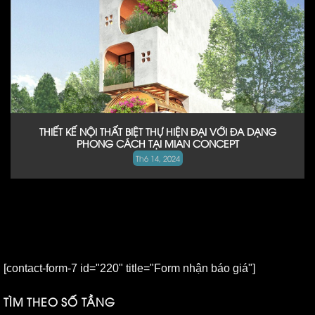
THIẾT KẾ NỘI THẤT BIỆT THỰ HIỆN ĐẠI VỚI ĐA DẠNG
PHONG CÁCH TẠI MIAN CONCEPT
Th6 14, 2024
[contact-form-7 id="220" title="Form nhận báo giá"]
TÌM THEO SỐ TẦNG