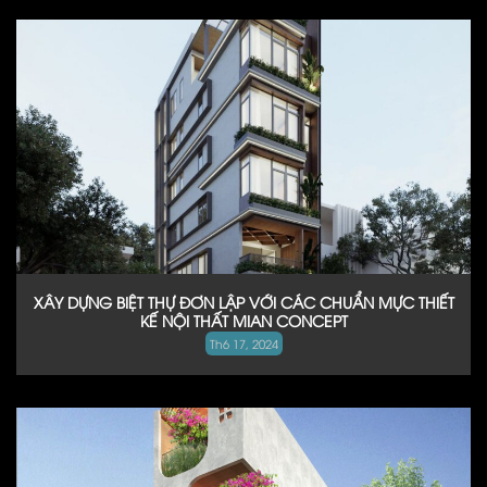
XÂY DỰNG BIỆT THỰ ĐƠN LẬP VỚI CÁC CHUẨN MỰC THIẾT
KẾ NỘI THẤT MIAN CONCEPT
Th6 17, 2024