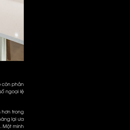
nó còn phản
ố ngoại lệ
 hơn trong
hàng lại ưa
n. Một minh