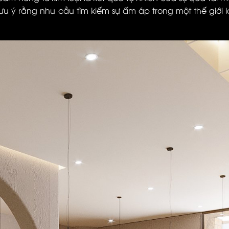
u ý rằng nhu cầu tìm kiếm sự ấm áp trong một thế giới l