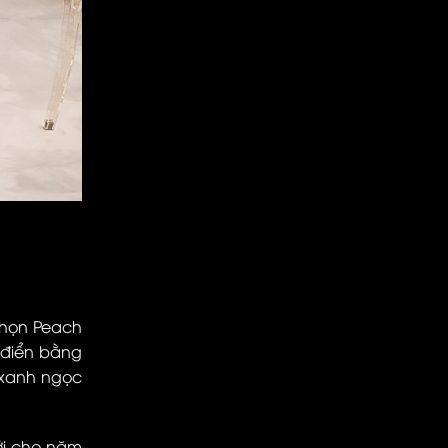
chọn Peach
 điển bằng
 xanh ngọc
mới cho năm