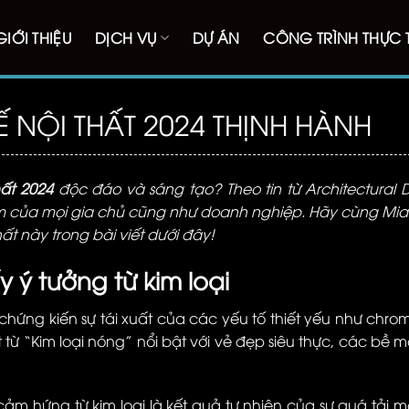
GIỚI THIỆU
DỊCH VỤ
DỰ ÁN
CÔNG TRÌNH THỰC 
Ế NỘI THẤT 2024 THỊNH HÀNH
hất 2024
độc đáo và sáng tạo? Theo tin từ Architectural D
tâm của mọi gia chủ cũng như doanh nghiệp. Hãy cùng
Mia
t này trong bài viết dưới đây!
 ý tưởng từ kim loại
chứng kiến sự tái xuất của các yếu tố thiết yếu như chro
từ “Kim loại nóng” nổi bật với vẻ đẹp siêu thực, các bề m
 cảm hứng từ kim loại là kết quả tự nhiên của sự quá tải 