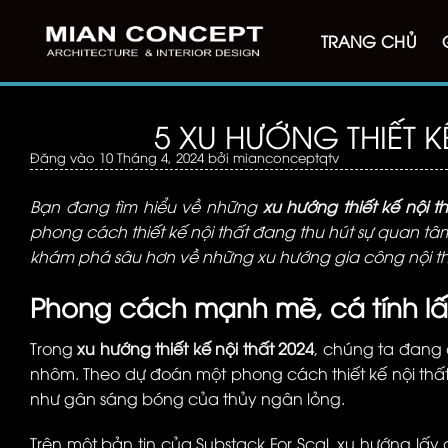
Bỏ
qua
TRANG CHỦ
nội
dung
5 XU HƯỚNG THIẾT K
Đăng vào
10 Tháng 4, 2024
bởi
mianconceptqtv
Bạn đang tìm hiểu về những
xu hướng thiết kế nội t
phong cách thiết kế nội thất đang thu hút sự quan 
khám phá sâu hơn về những xu hướng gia công nội thấ
Phong cách mạnh mẽ, cá tính lấy
Trong
xu hướng thiết kế nội thất 2024
, chúng ta đang 
nhôm. Theo dự đoán một phong cách thiết kế nội thất 
như gân sáng bóng của thủy ngân lỏng.
Trên một bản tin của Substack For Scal, xu hướng lấy