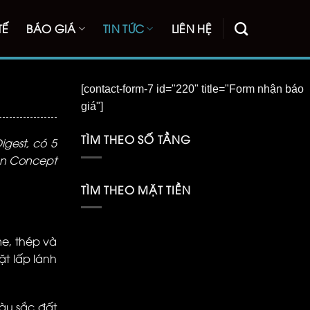
TẾ
BÁO GIÁ
TIN TỨC
LIÊN HỆ
[contact-form-7 id="220" title="Form nhận báo
giá"]
TÌM THEO SỐ TẦNG
igest, có 5
n Concept
TÌM THEO MẶT TIỀN
me, thép và
ặt lấp lánh
màu sắc đất