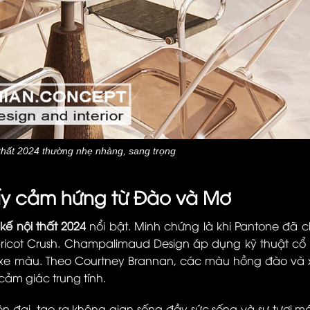
 thất 2024 thường nhẹ nhàng, sang trọng
 lấy cảm hứng từ Đào và Mơ
kế nội thất 2024
nổi bật. Minh chứng là khi Pantone đã 
pricot Crush. Champalimaud Design áp dụng kỹ thuật cổ
 xe màu. Theo Courtney Brannan, các màu hồng đào và
cảm giác trung tính.
iện đại, tạo ra không gian sống đầy sức sống và sự tươi 