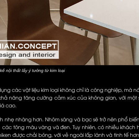
kế nội thất lấy ý tưởng từ kim loại
ụng các vật liệu kim loại không chỉ là công nghiệp, mà 
ó khả năng tăng cường cảm xúc của không gian, với một s
iá cao.
nhẹ nhàng hơn. Nhôm sáng và bạc sẽ trở nên phổ biến
a các tông màu vàng và đen.
Tuy nhiên, có nhiều khách 
ken được chải bóng, với vẻ ngoài lấp lánh và tinh tế hơ