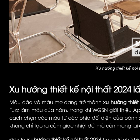
Xu hướng thiết kế nội
Xu hướng thiết kế nội thất 2024
Màu đào và màu mơ đang trở thành
xu hướng thiết 
Fuzz làm màu của năm, trong khi WGSN giới thiệu A
cách chọn các màu từ các phía đối diện của bánh
không chỉ tạo ra cảm giác nhiệt đới mà còn mang lại 
Đây là
xu hướng thiết kế nội thất 2024
trang trí nhà h